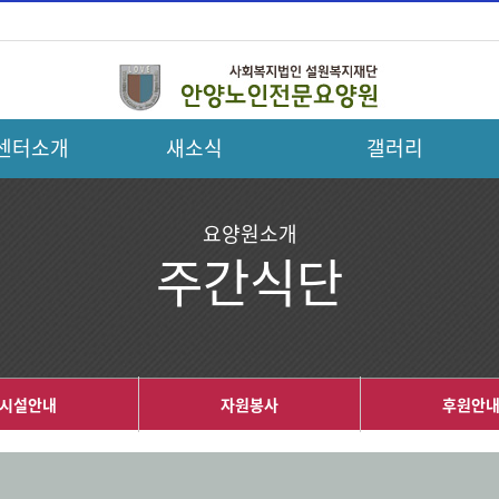
센터소개
새소식
갤러리
요양원소개
주간식단
시설안내
자원봉사
후원안