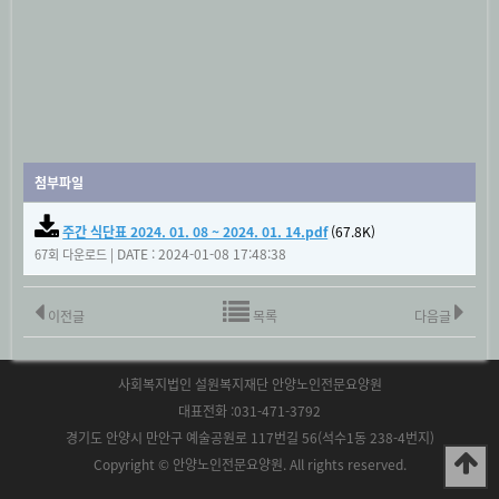
첨부파일
주간 식단표 2024. 01. 08 ~ 2024. 01. 14.pdf
(67.8K)
|
DATE : 2024-01-08 17:48:38
67회 다운로드
이전글
목록
다음글
사회복지법인 설원복지재단 안양노인전문요양원
대표전화 :031-471-3792
경기도 안양시 만안구 예술공원로 117번길 56(석수1동 238-4번지)
Copyright © 안양노인전문요양원. All rights reserved.