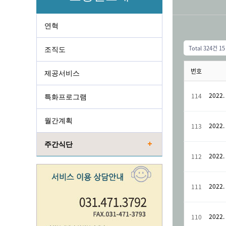
연혁
Total 324건
15
조직도
번호
제공서비스
2022. 
114
특화프로그램
월간계획
2022. 
113
주간식단
2022. 
112
2022. 
111
2022. 
110