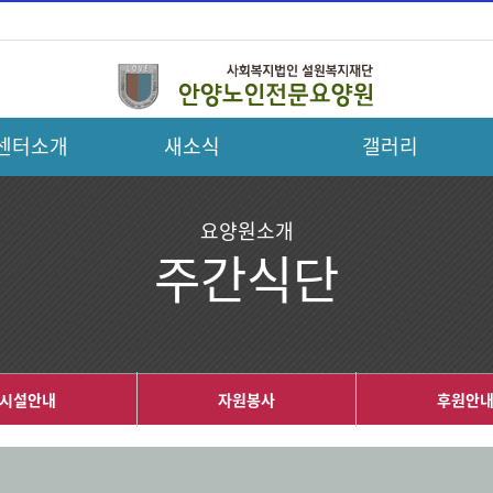
센터소개
새소식
갤러리
요양원소개
주간식단
시설안내
자원봉사
후원안